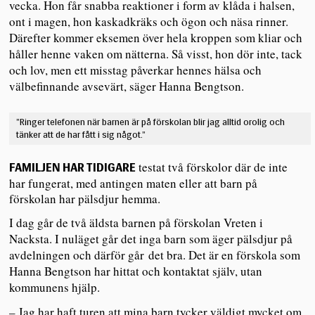
vecka. Hon får snabba reaktioner i form av klåda i halsen,
ont i magen, hon kaskadkräks och ögon och näsa rinner.
Därefter kommer eksemen över hela kroppen som kliar och
håller henne vaken om nätterna. Så visst, hon dör inte, tack
och lov, men ett misstag påverkar hennes hälsa och
välbefinnande avsevärt, säger Hanna Bengtson.
”Ringer telefonen när barnen är på förskolan blir jag alltid orolig och
tänker att de har fått i sig något.”
testat två förskolor där de inte
FAMILJEN HAR TIDIGARE
har fungerat, med antingen maten eller att barn på
förskolan har pälsdjur hemma.
I dag går de två äldsta barnen på förskolan Vreten i
Nacksta. I nuläget går det inga barn som äger pälsdjur på
avdelningen och därför går det bra. Det är en förskola som
Hanna Bengtson har hittat och kontaktat själv, utan
kommunens hjälp.
– Jag har haft turen att mina barn tycker väldigt mycket om