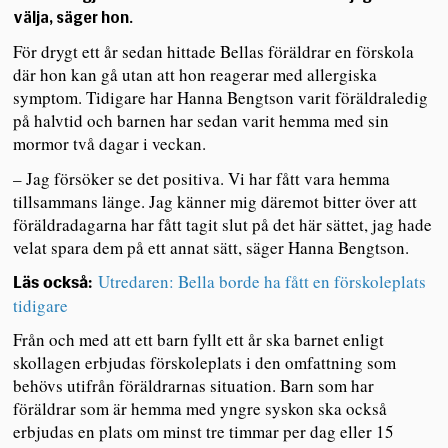
välja, säger hon.
För drygt ett år sedan hittade Bellas föräldrar en förskola
där hon kan gå utan att hon reagerar med allergiska
symptom. Tidigare har Hanna Bengtson varit föräldraledig
på halvtid och barnen har sedan varit hemma med sin
mormor två dagar i veckan.
– Jag försöker se det positiva. Vi har fått vara hemma
tillsammans länge. Jag känner mig däremot bitter över att
föräldradagarna har fått tagit slut på det här sättet, jag hade
velat spara dem på ett annat sätt, säger Hanna Bengtson.
Utredaren: Bella borde ha fått en förskoleplats
Läs också:
tidigare
Från och med att ett barn fyllt ett år ska barnet enligt
skollagen erbjudas förskoleplats i den omfattning som
behövs utifrån föräldrarnas situation. Barn som har
föräldrar som är hemma med yngre syskon ska också
erbjudas en plats om minst tre timmar per dag eller 15