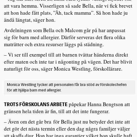
att vara hemma. Visserligen så sade Bella, när vi fick brevet
att hon hade fått plats, ”Åh, tack mamma”. Så hon hade ju
ändå längtat, säger hon.
Avdelningen som Bella och Malcom går på har anpassat
sig för barn med allergier. Därför serveras det flera olika
maträtter och extra resurser läggs på städning.
– Vi ser till exempel till att barnen tvättar händerna direkt
efter maten och inte tar i någonting på vägen. Det har blivit
naturligt för oss, säger Monica Westling, förskollärare.
Monica Westling tycker att personalen får bra stöd av förskolechefen
för att hjälpa barn med allergier.
påpekar Hanna Bengtson att
TROTS FÖRSKOLANS ARBETE
gränsen hela tiden är fin, till att det inte fungerar.
– Även om det går bra för Bella just nu betyder det inte att
det gör det nästa termin eller den dag några familjer väljer
att skaffa djur. Hon har inga garantier vilket hon skulle haft