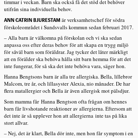
timmar i veckan. Barn ska också få det stöd det behöver
utifrån sina individuella behov.
är verksamhetschef för södra
ANN CATRIN BJURESTAM
förskoleområdet i Sundsvalls kommun sedan februari 2017.
– Alla barn är välkomna på förskolan och vi ska sedan
anpassa oss efter deras behov för att skapa en trygg miljö
för såväl barn som föräldrar. Jag tycker det låter märkligt
att en förälder ska behöva hålla sitt barn hemma för att det
inte fungerar, för så ska det inte behöva vara, säger hon.
Hanna Bengtsons barn är alla tre allergiska. Bella, lillebror
Malcom, tre år, och lillasyster Alexia, nio månader. De har
flera matallergier och Bella är även allergisk mot pälsdjur.
Som mamma får Hanna Bengtson ofta frågan om hennes
barn får livshotande reaktioner av allergierna. Eftersom att
det inte är så upplever hon att allergierna inte tas på lika
stort allvar.
– Nej, det är klart, Bella dör inte, men hon får symptom i en