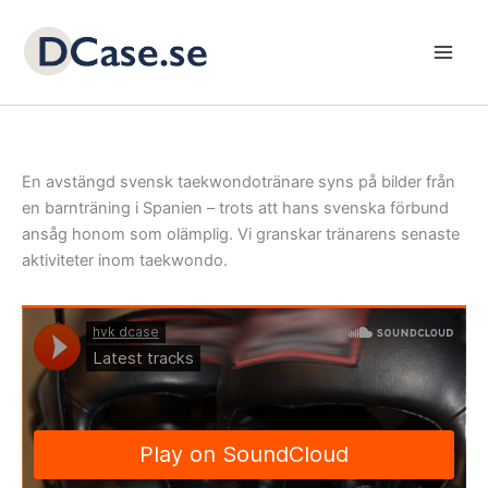
Skip
to
content
En avstängd svensk taekwondotränare syns på bilder från
en barnträning i Spanien – trots att hans svenska förbund
ansåg honom som olämplig. Vi granskar tränarens senaste
aktiviteter inom taekwondo.