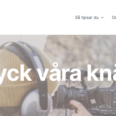
Så tipsar du
O
yck våra kn