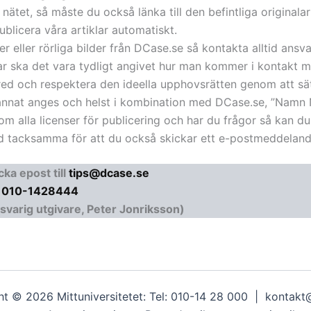
nätet, så måste du också länka till den befintliga originala
publicera våra artiklar automatiskt.
ner eller rörliga bilder från DCase.se så kontakta alltid ansva
ar ska det vara tydligt angivet hur man kommer i kontakt m
ed och respektera den ideella upphovsrätten genom att sät
et annat anges och helst i kombination med DCase.se, ”Nam
 om alla licenser för publicering och har du frågor så kan 
lltid tacksamma för att du också skickar ett e-postmeddeland
cka epost till
tips@dcase.se
l
010-1428444
svarig utgivare, Peter Jonriksson)
t © 2026 Mittuniversitetet: Tel: 010-14 28 000 | kontakt