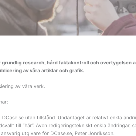
grundlig research, hård faktakontroll och övertygelsen at
blicering av våra artiklar och grafik.
siering av våra verk.
här:
 DCase.se utan tillstånd. Undantaget är relativt enkla ändri
svall” till ”här”. Även redigeringstekniskt enkla ändringar, s
r ansvarig utgivare för DCase.se, Peter Jonriksson.