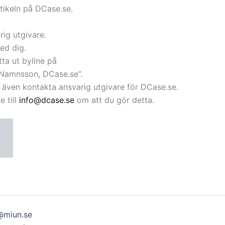
rtikeln på DCase.se.
rig utgivare.
ed dig.
ta ut byline på
n Namnsson, DCase.se”.
du även kontakta ansvarig utgivare för DCase.se.
e till
info@dcase.se
om att du gör detta.
@miun.se