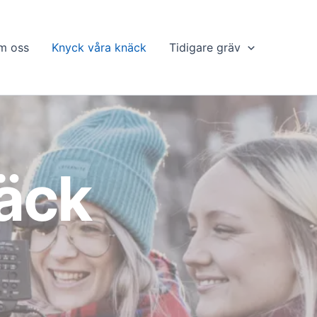
m oss
Knyck våra knäck
Tidigare gräv
äck