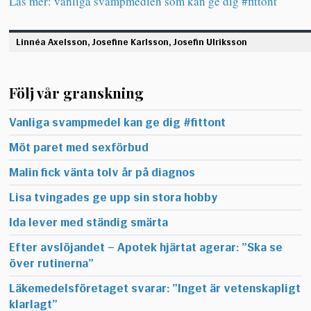
Läs mer: vanliga svampmedlen som kan ge dig #fittont
Linnéa Axelsson, Josefine Karlsson, Josefin Ulriksson
Följ vår granskning
Vanliga svampmedel kan ge dig #fittont
Möt paret med sexförbud
Malin fick vänta tolv år på diagnos
Lisa tvingades ge upp sin stora hobby
Ida lever med ständig smärta
Efter avslöjandet – Apotek hjärtat agerar: ”Ska se
över rutinerna”
Läkemedelsföretaget svarar: ”Inget är vetenskapligt
klarlagt”