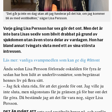
”Det går ju inte en dag utan att jag funderar på det här, om jag kommer
bli av med vestibuliten,” säger Lisa Persson.
Varje gång Lisa Persson har sex gör det ont. Men det är
inte bara Lisas sexliv som blivit drabbat på grund av
sjukdomen utan även stora delar av vardagen. Hon har
bland annat tvingats sluta med ett av sina största
intressen.
Läs mer: vanliga svampmedlen som kan ge dig #fittont
Ända sedan Lisa Persson förlorade oskulden för fyra år
sedan har hon lidit av underlivssmärtor, som begränsat
hennes liv på flera sätt.
– Jag fick sluta rida, för att det gjorde för ont. Jag ville ju
inte sluta, men någonstans får ju gränsen gå för hur ont det
får göra. Då bestämde jag att det får vara nog, säger Lisa
Persson.
veta vad vestibulit beror på, och varför
DET ÄR SVÅRT ATT