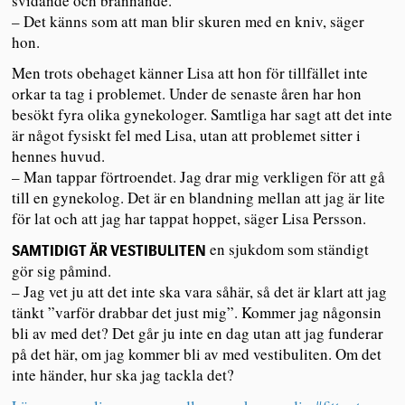
svidande och brännande.
– Det känns som att man blir skuren med en kniv, säger
hon.
Men trots obehaget känner Lisa att hon för tillfället inte
orkar ta tag i problemet. Under de senaste åren har hon
besökt fyra olika gynekologer. Samtliga har sagt att det inte
är något fysiskt fel med Lisa, utan att problemet sitter i
hennes huvud.
– Man tappar förtroendet. Jag drar mig verkligen för att gå
till en gynekolog. Det är en blandning mellan att jag är lite
för lat och att jag har tappat hoppet, säger Lisa Persson.
en sjukdom som ständigt
SAMTIDIGT ÄR VESTIBULITEN
gör sig påmind.
– Jag vet ju att det inte ska vara såhär, så det är klart att jag
tänkt ”varför drabbar det just mig”. Kommer jag någonsin
bli av med det? Det går ju inte en dag utan att jag funderar
på det här, om jag kommer bli av med vestibuliten. Om det
inte händer, hur ska jag tackla det?