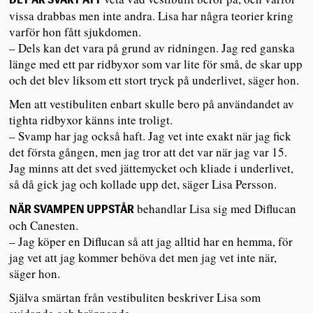
vissa drabbas men inte andra. Lisa har några teorier kring
varför hon fått sjukdomen.
– Dels kan det vara på grund av ridningen. Jag red ganska
länge med ett par ridbyxor som var lite för små, de skar upp
och det blev liksom ett stort tryck på underlivet, säger hon.
Men att vestibuliten enbart skulle bero på användandet av
tighta ridbyxor känns inte troligt.
– Svamp har jag också haft. Jag vet inte exakt när jag fick
det första gången, men jag tror att det var när jag var 15.
Jag minns att det sved jättemycket och kliade i underlivet,
så då gick jag och kollade upp det, säger Lisa Persson.
behandlar Lisa sig med Diflucan
NÄR SVAMPEN UPPSTÅR
och Canesten.
– Jag köper en Diflucan så att jag alltid har en hemma, för
jag vet att jag kommer behöva det men jag vet inte när,
säger hon.
Själva smärtan från vestibuliten beskriver Lisa som