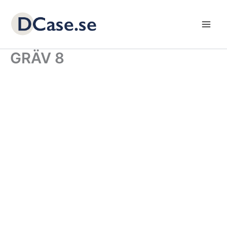
Skip
to
content
GRÄV 8