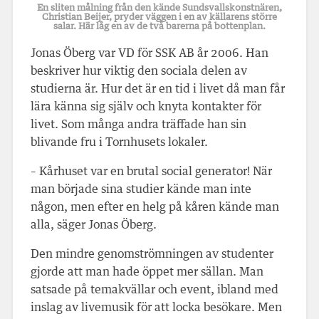
En sliten målning från den kände Sundsvallskonstnären,
Christian Beijer, pryder väggen i en av källarens större
salar. Här låg en av de två barerna på bottenplan.
Jonas Öberg var VD för SSK AB år 2006. Han
beskriver hur viktig den sociala delen av
studierna är. Hur det är en tid i livet då man får
lära känna sig själv och knyta kontakter för
livet. Som många andra träffade han sin
blivande fru i Tornhusets lokaler.
– Kårhuset var en brutal social generator! När
man började sina studier kände man inte
någon, men efter en helg på kåren kände man
alla, säger Jonas Öberg.
Den mindre genomströmningen av studenter
gjorde att man hade öppet mer sällan. Man
satsade på temakvällar och event, ibland med
inslag av livemusik för att locka besökare. Men