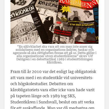
“En självklarhet ska vara att om man inte anser sig
solidarisera med en organisations åsikter, tankar och
agerande så ska rättigheten finnas att gå ur. Detta gäller i
alla organisationer utom studentkårerna” skrev Ulf
Dahlgren i en debattartikel 1989 i studenttidningen
Kåridåren.
Fram till år 2010 var det enligt lag obligatorisk
att vara med i en studentkår vid universitets-
och högskolestudier. Debatten om
kårobligatoriets vara eller icke vara hade varit
på tapeten länge och 1989 tog SKS,
Studentkåren i Sundsvall, beslut om att verka
för ett avskaffande. Man var då medvetna om