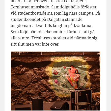
fibernät, så behovet att sitta i datasalen i
Tornhuset minskade. Samtidigt hölls förfester
vid studentbostäderna som låg nära campus. På
studentboendet på Dalgatan stannade
ungdomarna kvar tills långt in på kvällarna.
Som följd började ekonomin i kårhuset att gå
allt sämre. Tornhusets storhetstid närmade sig
sitt slut men var inte över.