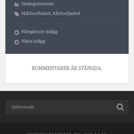
Okategoriserade
#kårhusfiaskot
,
Kårhusfjaskot
Föregående inlägg
Nästa inlägg
KOMMENTARER ÄR STÄNGDA.