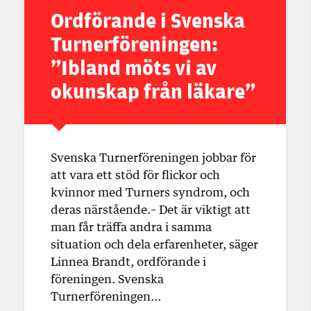
Ordförande i Svenska
Turnerföreningen:
”Ibland möts vi av
okunskap från läkare”
Svenska Turnerföreningen jobbar för
att vara ett stöd för flickor och
kvinnor med Turners syndrom, och
deras närstående.– Det är viktigt att
man får träffa andra i samma
situation och dela erfarenheter, säger
Linnea Brandt, ordförande i
föreningen. Svenska
Turnerföreningen…