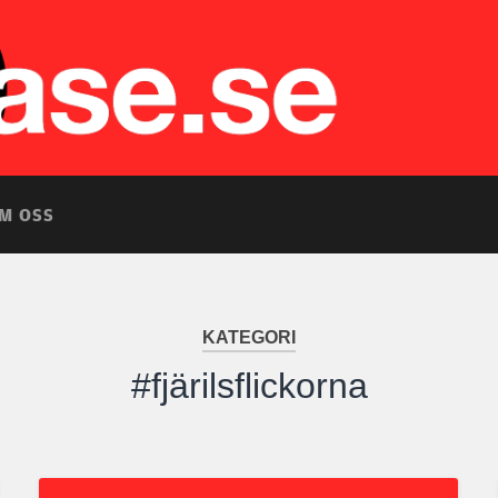
M OSS
KATEGORI
#fjärilsflickorna