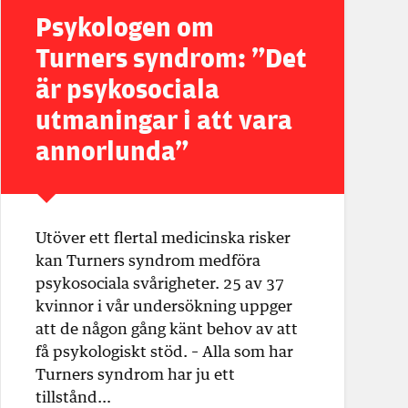
Psykologen om
Turners syndrom: ”Det
är psykosociala
utmaningar i att vara
annorlunda”
Utöver ett flertal medicinska risker
kan Turners syndrom medföra
psykosociala svårigheter. 25 av 37
kvinnor i vår undersökning uppger
att de någon gång känt behov av att
få psykologiskt stöd. – Alla som har
Turners syndrom har ju ett
tillstånd…