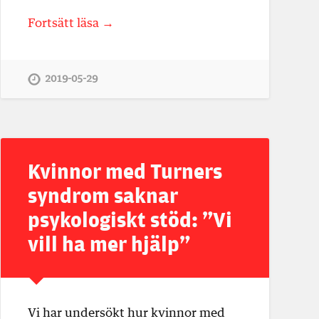
Fortsätt läsa →
2019-05-29
Kvinnor med Turners
syndrom saknar
psykologiskt stöd: ”Vi
vill ha mer hjälp”
Vi har undersökt hur kvinnor med