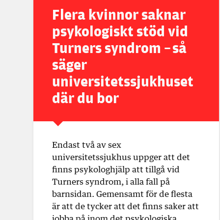
Flera kvinnor saknar
psykologiskt stöd vid
Turners syndrom – så
säger
universitetssjukhuset
där du bor
Endast två av sex
universitetssjukhus uppger att det
finns psykologhjälp att tillgå vid
Turners syndrom, i alla fall på
barnsidan. Gemensamt för de flesta
är att de tycker att det finns saker att
jobba på inom det psykologiska