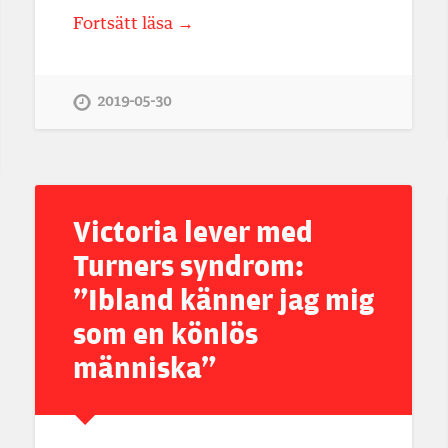
Fortsätt läsa →
2019-05-30
Victoria lever med
Turners syndrom:
”Ibland känner jag mig
som en könlös
människa”