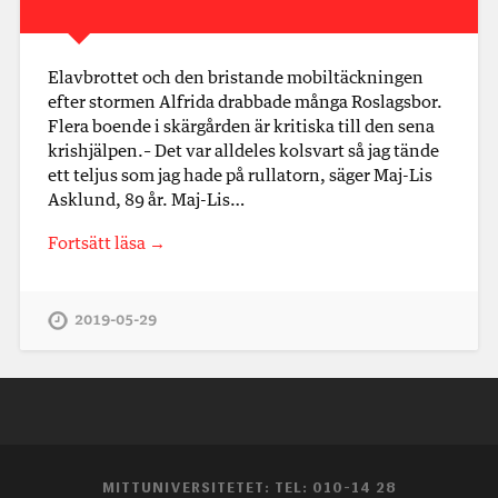
Elavbrottet och den bristande mobiltäckningen
efter stormen Alfrida drabbade många Roslagsbor.
Flera boende i skärgården är kritiska till den sena
krishjälpen.– Det var alldeles kolsvart så jag tände
ett teljus som jag hade på rullatorn, säger Maj-Lis
Asklund, 89 år. Maj-Lis…
Fortsätt läsa →
2019-05-29
MITTUNIVERSITETET: TEL: 010-14 28