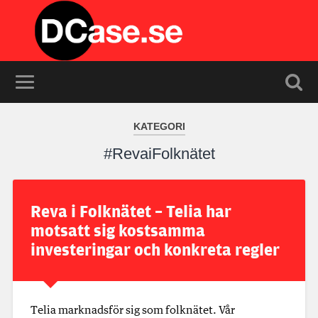
KATEGORI
#RevaiFolknätet
Reva i Folknätet – Telia har
motsatt sig kostsamma
investeringar och konkreta regler
Telia marknadsför sig som folknätet. Vår