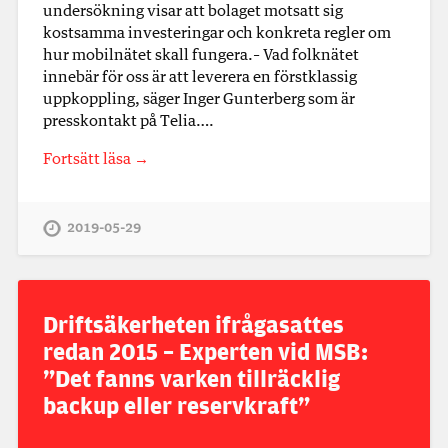
undersökning visar att bolaget motsatt sig
kostsamma investeringar och konkreta regler om
hur mobilnätet skall fungera.– Vad folknätet
innebär för oss är att leverera en förstklassig
uppkoppling, säger Inger Gunterberg som är
presskontakt på Telia….
Fortsätt läsa →
2019-05-29
Driftsäkerheten ifrågasattes
redan 2015 – Experten vid MSB:
”Det fanns varken tillräcklig
backup eller reservkraft”