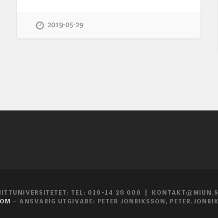
2019-05-29
ITTUNIVERSITETET: TEL: 010-14 28 000 | KONTAKT@MIUN.
OOM
– ANSVARIG UTGIVARE: PETER JONRIKSSON, PETER.JONR