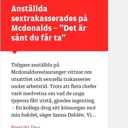
Anställda
sextrakasserades på
Mcdonalds – ”Det är
sånt du får ta”
Tidigare anställda på
Mcdonaldsrestauranger vittnar om
utsatthet och sexuella trakasserier
under arbetstid. Trots att flera chefer
varit medvetna om vad de unga
tjejerna fått utstå, gjordes ingenting.
– En kollega drog sitt könsorgan mot
min bakdel, säger Sanna Dahlén. Vi…
Fortsätt läsa →