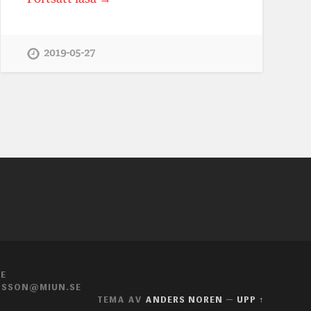
2019-05-27
SE
IKSSON@MIUN.SE
TEMA AV
ANDERS NOREN
—
UPP ↑