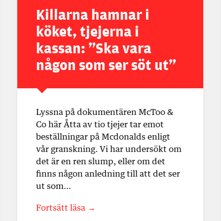
Killarna hamnar i
köket, tjejerna i
kassan: ”Ska vara
någon som ser söt ut”
Lyssna på dokumentären McToo &
Co här Åtta av tio tjejer tar emot
beställningar på Mcdonalds enligt
vår granskning. Vi har undersökt om
det är en ren slump, eller om det
finns någon anledning till att det ser
ut som…
Fortsätt läsa →