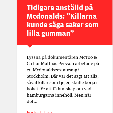
Tidigare anställd på
Mcdonalds: ”Killarna
kunde säga saker som
lilla gumman”
Lyssna på dokumentären McToo &
Co här Mathias Persson arbetade på
en Mcdonaldsrestaurang i
Stockholm. Där var det sagt att alla,
såväl killar som tjejer, skulle börja i
köket för att få kunskap om vad
hamburgarna innehöll. Men när
det…
Fortsätt läsa →