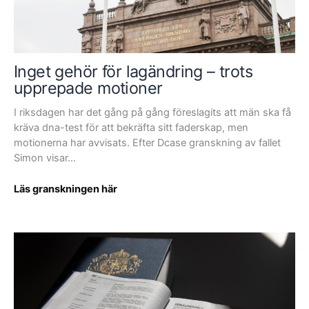
Inget gehör för lagändring – trots
upprepade motioner
I riksdagen har det gång på gång föreslagits att män ska få
kräva dna-test för att bekräfta sitt faderskap, men
motionerna har avvisats. Efter Dcase granskning av fallet
Simon visar…
Inget
Läs granskningen här
gehör
för
lagändring
–
trots
upprepade
motioner