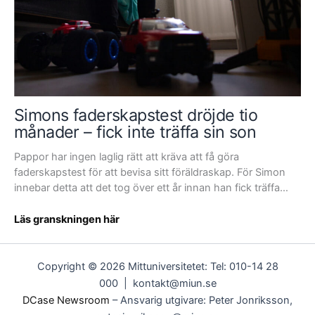
rättigheter”
Simons faderskapstest dröjde tio
månader – fick inte träffa sin son
Pappor har ingen laglig rätt att kräva att få göra
faderskapstest för att bevisa sitt föräldraskap. För Simon
innebar detta att det tog över ett år innan han fick träffa…
Simons
Läs granskningen här
faderskapstest
dröjde
tio
Copyright © 2026 Mittuniversitetet: Tel: 010-14 28
månader
000 | kontakt@miun.se
–
DCase Newsroom
– Ansvarig utgivare: Peter Jonriksson,
fick