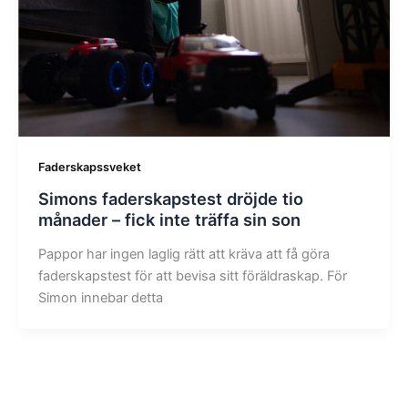
Faderskapssveket
Simons faderskapstest dröjde tio
månader – fick inte träffa sin son
Pappor har ingen laglig rätt att kräva att få göra
faderskapstest för att bevisa sitt föräldraskap. För
Simon innebar detta