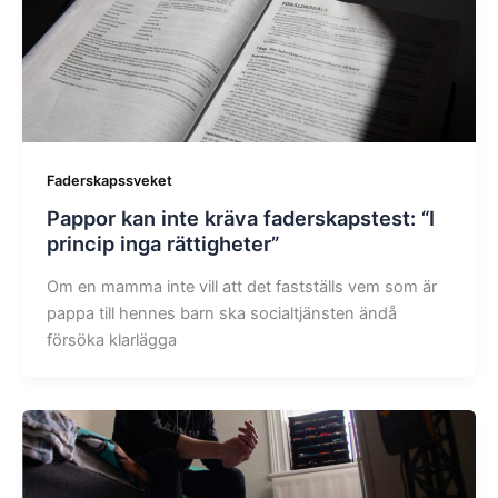
Faderskapssveket
Pappor kan inte kräva faderskapstest: “I
princip inga rättigheter”
Om en mamma inte vill att det fastställs vem som är
pappa till hennes barn ska socialtjänsten ändå
försöka klarlägga